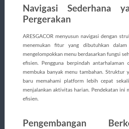
Navigasi Sederhana 
Pergerakan
ARESGACOR menyusun navigasi dengan strukt
menemukan fitur yang dibutuhkan dalam
mengelompokkan menu berdasarkan fungsi sehi
efisien. Pengguna berpindah antarhalaman 
membuka banyak menu tambahan. Struktur 
baru memahami platform lebih cepat seka
menjalankan aktivitas harian. Pendekatan ini
efisien.
Pengembangan Berk