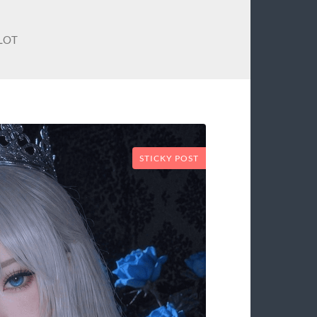
LOT
STICKY POST