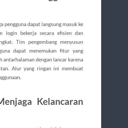
a pengguna dapat langsung masuk ke
m login bekerja secara efisien dan
ingkat. Tim pengembang menyusun
gguna dapat menemukan fitur yang
 antarhalaman dengan lancar karena
stan. Alur yang ringan ini membuat
enggunaan.
Menjaga Kelancaran