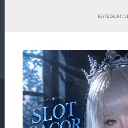
KATEGORI:
S