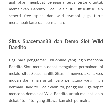
apik akan membuat pengguna terus tertarik untuk
memainkan Bandito Slot. Selain itu, fitur-fitur lain
seperti free spins dan wild symbol juga turut
menambah keseruan permainan.
Situs Spaceman88 dan Demo Slot Wild
Bandito
Bagi para penggemar judi online yang ingin mencoba
Bandito Slot, mereka dapat mengakses permainan ini
melalui situs Spaceman88. Situs ini menyediakan akses
mudah dan aman untuk para pengguna yang ingin
bermain Bandito Slot. Selain itu, pengguna juga dapat
mencoba demo slot Wild Bandito untuk melihat lebih
dekat fitur-fitur yang ditawarkan oleh permainan ini.