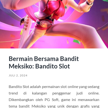
Bermain Bersama Bandit
Meksiko: Bandito Slot
JULI 2, 2024
Bandito Slot adalah permainan slot online yang sedang
trend di kalangan penggemar judi online.
Dikembangkan oleh PG Soft, game ini menawarkan
tema bandit Meksiko yang unik dengan grafis yang