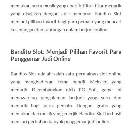
memukau serta musik yang enerjik. Fitur-fitur menarik
yang disajikan dengan apik membuat Bandito Slot
menjadi pilihan favorit bagi para pemain yang mencari
kesenangan dan tantangan dalam berjudi online.
Bandito Slot: Menjadi Pilihan Favorit Para
Penggemar Judi Online
Bandito Slot adalah salah satu permainan slot online
yang menghadirkan tema bandit Meksiko yang
menarik. Dikembangkan oleh PG Soft, game ini
menawarkan pengalaman berjudi yang seru dan
menarik bagi para pemain. Dengan grafis yang
memukau dan musik yang enerjik, Bandito Slot berhasil
mencuri perhatian banyak penggemar judi online.