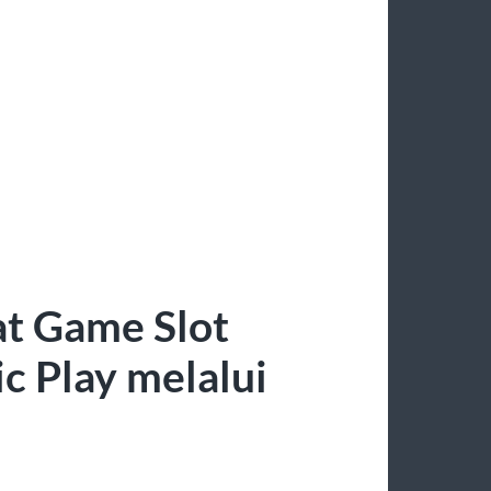
t Game Slot
c Play melalui