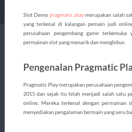
Slot Demo
pragmatic play
merupakan salah sat
yang terkenal di kalangan pemain judi onlin
perusahaan pengembang game terkemuka 
permainan slot yang menarik dan menghibur.
Pengenalan Pragmatic Pl
Pragmatic Play merupakan perusahaan pengemb
2015 dan sejak itu telah menjadi salah satu 
online. Mereka terkenal dengan permainan sl
menyediakan pengalaman bermain yang seru bag