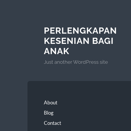
PERLENGKAPAN
KESENIAN BAGI
ANAK
Just another WordPress site
About
Blog
Contact