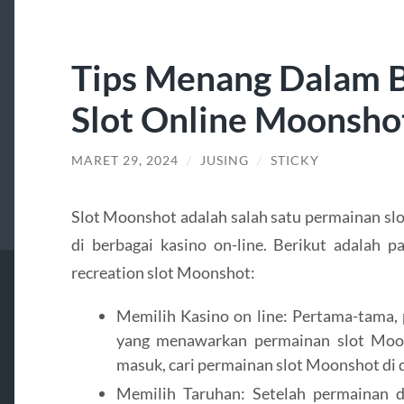
Tips Menang Dalam 
Slot Online Moonsho
MARET 29, 2024
/
JUSING
/
STICKY
Slot Moonshot adalah salah satu permainan sl
di berbagai kasino on-line. Berikut adalah
recreation slot Moonshot:
Memilih Kasino on line: Pertama-tama, 
yang menawarkan permainan slot Moon
masuk, cari permainan slot Moonshot di 
Memilih Taruhan: Setelah permainan d