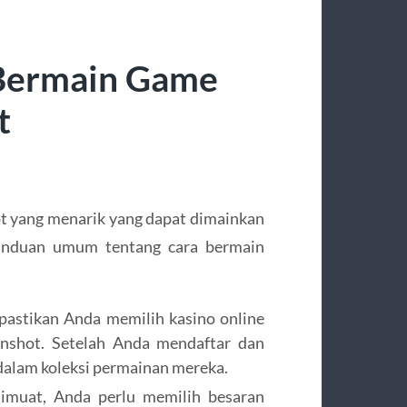
Bermain Game
t
ot yang menarik yang dapat dimainkan
 panduan umum tentang cara bermain
pastikan Anda memilih kasino online
shot. Setelah Anda mendaftar dan
dalam koleksi permainan mereka.
imuat, Anda perlu memilih besaran