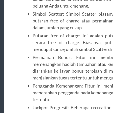
peluang Anda untuk menang.
Simbol Scatter: Simbol Scatter biasany
putaran free of charge atau permaina
dalam jumlah yang cukup.
Putaran free of charge: Ini adalah p
secara free of charge. Biasanya, put
mendapatkan sejumlah simbol Scatter di
Permainan Bonus: Fitur ini memb
memenangkan hadiah tambahan atau kem
diarahkan ke layar bonus terpisah di 
menjalankan tugas tertentu untuk meng
Pengganda Kemenangan: Fitur ini men
menerapkan pengganda pada kemenangan
tertentu.
Jackpot Progresif: Beberapa recreation 