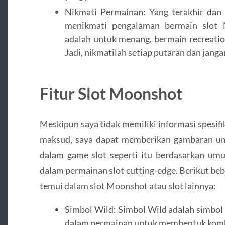
Nikmati Permainan: Yang terakhir dan 
menikmati pengalaman bermain slot 
adalah untuk menang, bermain recreation
Jadi, nikmatilah setiap putaran dan janga
Fitur Slot Moonshot
Meskipun saya tidak memiliki informasi spesif
maksud, saya dapat memberikan gambaran um
dalam game slot seperti itu berdasarkan umum
dalam permainan slot cutting-edge. Berikut b
temui dalam slot Moonshot atau slot lainnya:
Simbol Wild: Simbol Wild adalah simbol
dalam permainan untuk membentuk komb