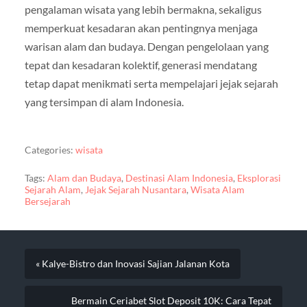
pengalaman wisata yang lebih bermakna, sekaligus
memperkuat kesadaran akan pentingnya menjaga
warisan alam dan budaya. Dengan pengelolaan yang
tepat dan kesadaran kolektif, generasi mendatang
tetap dapat menikmati serta mempelajari jejak sejarah
yang tersimpan di alam Indonesia.
Categories:
wisata
Tags:
Alam dan Budaya
,
Destinasi Alam Indonesia
,
Eksplorasi
Sejarah Alam
,
Jejak Sejarah Nusantara
,
Wisata Alam
Bersejarah
« Kalye-Bistro dan Inovasi Sajian Jalanan Kota
Bermain Ceriabet Slot Deposit 10K: Cara Tepat