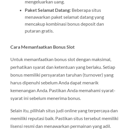
mengeluarkan uang.
Paket Selamat Datang:
Beberapa situs
menawarkan paket selamat datang yang
mencakup kombinasi bonus deposit dan
putaran gratis.
Cara Memanfaatkan Bonus Slot
Untuk memanfaatkan bonus slot dengan maksimal,
perhatikan syarat dan ketentuan yang berlaku. Setiap
bonus memiliki persyaratan taruhan (turnover) yang
harus dipenuhi sebelum Anda dapat menarik
kemenangan Anda. Pastikan Anda memahami syarat-
syarat ini sebelum menerima bonus.
Selain itu, pilihlah
situs judi online yang terpercaya dan
memiliki reputasi baik. Pastikan situs tersebut memiliki
lisensi resmi dan menawarkan
permainan yang adil.