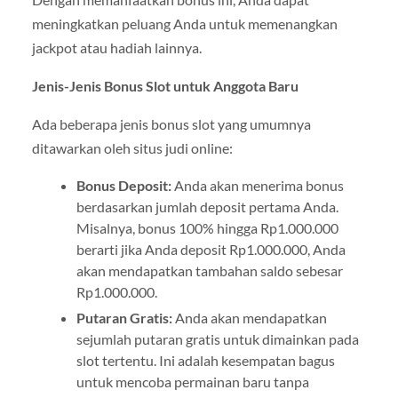
meningkatkan peluang Anda untuk memenangkan
jackpot atau hadiah lainnya.
Jenis-Jenis Bonus Slot untuk Anggota Baru
Ada beberapa jenis bonus slot yang umumnya
ditawarkan oleh situs judi online:
Bonus Deposit:
Anda akan menerima bonus
berdasarkan jumlah deposit pertama Anda.
Misalnya, bonus 100% hingga Rp1.000.000
berarti jika Anda deposit Rp1.000.000, Anda
akan mendapatkan tambahan saldo sebesar
Rp1.000.000.
Putaran Gratis:
Anda akan mendapatkan
sejumlah putaran gratis untuk dimainkan pada
slot tertentu. Ini adalah kesempatan bagus
untuk mencoba permainan baru tanpa