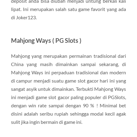
deposit anda bisa diubah menjadi untung berkali kali
lipat. Ini merupakan salah satu game favorit yang ada
di Joker123.
Mahjong Ways ( PG Slots )
Mahjong yang merupakan permainan tradisional dari
China yang masih dimainkan sampai sekarang, di
Mahjong Ways ini perpaduan tradisional dan modern
di campur menjadi suatu game slot gacor hari ini yang
sangat asyik untuk dimainkan. Terbukti Mahjong Ways
ini menjadi game slot gacor paling populer di PGSlots,
dengan win rate sampai dengan 90 % ! Minimal bet
disini adalah seribu rupiah sehingga modal kecil agak
sulit jika ingin bermain di game ini.