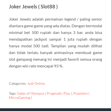
Joker Jewels ( Slot88 )
Joker Jewels adalah permainan legend / paling senior
diantara game game yang ada diatas. Dengan bermodal
minimal bet 500 rupiah dan hanya 3 bar, anda bisa
mendapatkan jackpot sampai 1 juta rupiah dengan
hanya modal 500 tadi. Tampilan yang mudah dilihat
dan tidak terlalu banyak animasinya membuat game
slot gampang menang ini menjadi favorit semua orang
dengan win rate mencapai 93 %.
Categories:
Judi Online
Tags:
Gates of Olympus ( Pragmatic Play )
,
Poseidon (
MicroGaming )