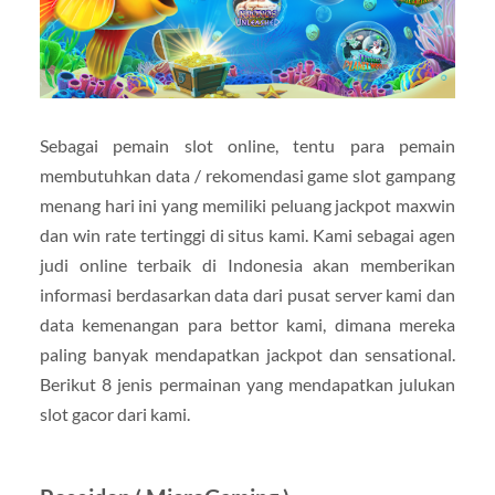
Sebagai pemain slot online, tentu para pemain
membutuhkan data / rekomendasi game slot gampang
menang hari ini yang memiliki peluang jackpot maxwin
dan win rate tertinggi di situs kami. Kami sebagai agen
judi online terbaik di Indonesia akan memberikan
informasi berdasarkan data dari pusat server kami dan
data kemenangan para bettor kami, dimana mereka
paling banyak mendapatkan jackpot dan sensational.
Berikut 8 jenis permainan yang mendapatkan julukan
slot gacor dari kami.