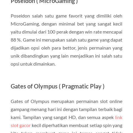
Poseidon ( MicroGaming )
Poseidon salah satu game favorit yang dimiliki oleh
MicroGaming, dengan minimal bet yang sangat kecil
yaitu dimulai dari 100 perak dengan win rate mencapai
88 %. Game ini merupakan salah satu game yang dapat
dijadikan opsi oleh para bettor, jenis permainan yang
unik dibandingkan yang lain menjadikan ini salah satu
opsi untuk dimainkan.
Gates of Olympus ( Pragmatic Play )
Gates of Olympus merupakan permainan slot online
gampang menang hari ini dengan tampilan terbaik bagi
kami. Tampilan yang sangat HD, dan semua aspek
link
slot gacor
kecil diperhatikan membuat setiap spin yang