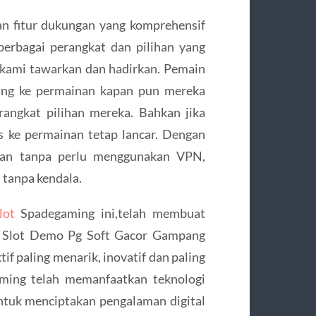
n fitur dukungan yang komprehensif
erbagai perangkat dan pilihan yang
 kami tawarkan dan hadirkan. Pemain
ung ke permainan kapan pun mereka
angkat pilihan mereka. Bahkan jika
es ke permainan tetap lancar. Dengan
nan tanpa perlu menggunakan VPN,
 tanpa kendala.
lot
Spadegaming ini,telah membuat
 Slot Demo Pg Soft Gacor Gampang
 paling menarik, inovatif dan paling
aming telah memanfaatkan teknologi
untuk menciptakan pengalaman digital