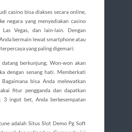
di casino bisa diakses secara online,
 ke negara yang menyediakan casino
, Las Vegas, dan lain-lain. Dengan
 Anda bermain lewat smartphone atau
 terpercaya yang paling digemari:
g datang berkunjung, Won-won akan
a dengan senang hati. Memberkati
. Bagaimana bisa Anda melewatkan
akai fitur pengganda dan dapatkan
t 3 ingot bet, Anda berkesempatan
tune adalah Situs Slot Demo Pg Soft