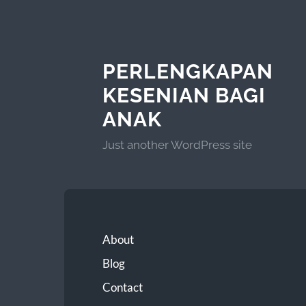
PERLENGKAPAN
KESENIAN BAGI
ANAK
Just another WordPress site
About
Blog
Contact