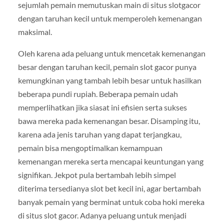
sejumlah pemain memutuskan main di situs slotgacor
dengan taruhan kecil untuk memperoleh kemenangan
maksimal.
Oleh karena ada peluang untuk mencetak kemenangan
besar dengan taruhan kecil, pemain slot gacor punya
kemungkinan yang tambah lebih besar untuk hasilkan
beberapa pundi rupiah. Beberapa pemain udah
memperlihatkan jika siasat ini efisien serta sukses
bawa mereka pada kemenangan besar. Disamping itu,
karena ada jenis taruhan yang dapat terjangkau,
pemain bisa mengoptimalkan kemampuan
kemenangan mereka serta mencapai keuntungan yang
signifikan. Jekpot pula bertambah lebih simpel
diterima tersedianya slot bet kecil ini, agar bertambah
banyak pemain yang berminat untuk coba hoki mereka
di situs slot gacor. Adanya peluang untuk menjadi