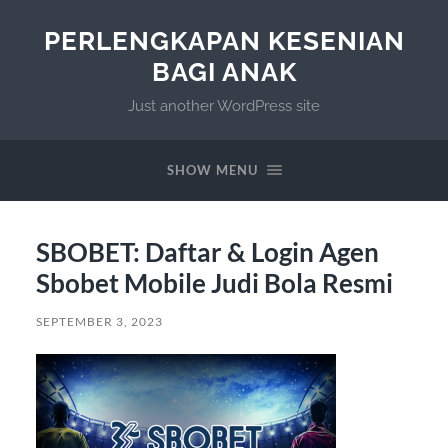
PERLENGKAPAN KESENIAN
BAGI ANAK
Just another WordPress site
SHOW MENU
SBOBET: Daftar & Login Agen
Sbobet Mobile Judi Bola Resmi
SEPTEMBER 3, 2023