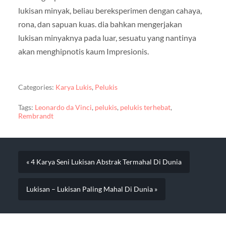
lukisan minyak, beliau bereksperimen dengan cahaya,
rona, dan sapuan kuas. dia bahkan mengerjakan
lukisan minyaknya pada luar, sesuatu yang nantinya
akan menghipnotis kaum Impresionis.
Categories:
Karya Lukis
,
Pelukis
Tags:
Leonardo da Vinci
,
pelukis
,
pelukis terhebat
,
Rembrandt
« 4 Karya Seni Lukisan Abstrak Termahal Di Dunia
Lukisan – Lukisan Paling Mahal Di Dunia »