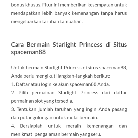
bonus khusus. Fitur ini memberikan kesempatan untuk
mendapatkan lebih banyak kemenangan tanpa harus
mengeluarkan taruhan tambahan.
Cara Bermain Starlight Princess di Situs
spaceman88
Untuk bermain Starlight Princess di situs spaceman88,
Anda perlu mengikuti langkah-langkah berikut:
1. Daftar atau login ke akun spaceman88 Anda.
2. Pilih permainan Starlight Princess dari daftar
permainan slot yang tersedia.
3. Tentukan jumlah taruhan yang ingin Anda pasang
dan putar gulungan untuk mulai bermain.
4. Bersiaplah untuk meraih kemenangan dan
menikmati pengalaman bermain yang seru.