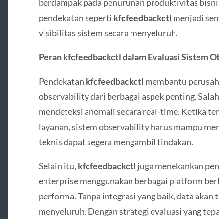
berdampak pada penurunan produktivitas bisnis
pendekatan seperti
kfcfeedbackctl
menjadi sem
visibilitas sistem secara menyeluruh.
Peran kfcfeedbackctl dalam Evaluasi Sistem O
Pendekatan
kfcfeedbackctl
membantu perusaha
observability dari berbagai aspek penting. Sa
mendeteksi anomali secara real-time. Ketika terj
layanan, sistem observability harus mampu mem
teknis dapat segera mengambil tindakan.
Selain itu,
kfcfeedbackctl
juga menekankan pent
enterprise menggunakan berbagai platform berb
performa. Tanpa integrasi yang baik, data akan t
menyeluruh. Dengan strategi evaluasi yang te