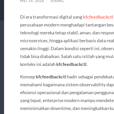
MEI 19, 2026
/
JUSING
Di era transformasi digital yang
kfcfeedbackctl
perusahaan modern menghadapi tantangan besa
teknologi mereka tetap stabil, aman, dan respons
microservices, hingga aplikasi berbasis data r
semakin tinggi. Dalam kondisi seperti ini, obse
tidak bisa diabaikan. Salah satu istilah yang m
konteks ini adalah
kfcfeedbackctl
.
Konsep
kfcfeedbackctl
hadir sebagai pendeka
memahami bagaimana sistem observability dap
efisiensi operasional dan pengalaman pengguna 
yang tepat, enterprise modern mampu mendetek
meminimalkan downtime, dan meningkatkan kual