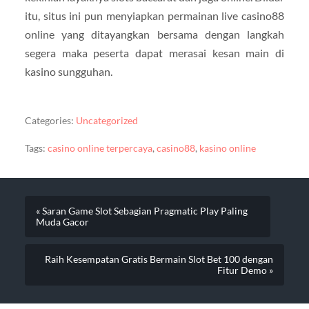
itu, situs ini pun menyiapkan permainan live casino88
online yang ditayangkan bersama dengan langkah
segera maka peserta dapat merasai kesan main di
kasino sungguhan.
Categories:
Uncategorized
Tags:
casino online terpercaya
,
casino88
,
kasino online
« Saran Game Slot Sebagian Pragmatic Play Paling
Muda Gacor
Raih Kesempatan Gratis Bermain Slot Bet 100 dengan
Fitur Demo »