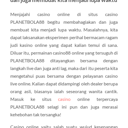
Menjajahi casino online di situs casino
PLANETBOLA88 begitu membahagiakan dan juga
membuat kita menjadi lupa waktu. Masalahnya, kita
dapat laksanakan eksperimen perihal bermacam ragam
judi kasino online yang dapat kalian temui di sana.
Diluar itu, permainan casino88 online yang tersuguh di
PLANETBOLA88 ditayangkan bersama dengan
langkah live dan juga anti lag, maka dari itu peserta kita
mengetahui puas bersama dengan pelayanan casino
live online. Kalian dapat didampingi oleh dealer berupa
orang asli, biasanya ialah seseorang wanita cantik.
Masuk ke situs
casino
online terpercaya
PLANETBOLA88 selagi ini pun dan juga merasai
kehebohan tak tersangka!
Casino online yaitu salah suatu wujud kesenangan