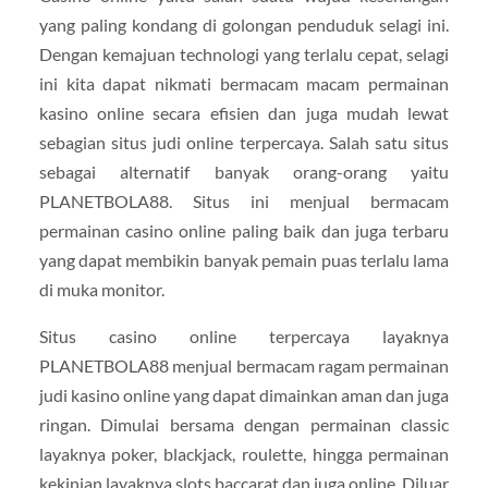
yang paling kondang di golongan penduduk selagi ini.
Dengan kemajuan technologi yang terlalu cepat, selagi
ini kita dapat nikmati bermacam macam permainan
kasino online secara efisien dan juga mudah lewat
sebagian situs judi online terpercaya. Salah satu situs
sebagai alternatif banyak orang-orang yaitu
PLANETBOLA88. Situs ini menjual bermacam
permainan casino online paling baik dan juga terbaru
yang dapat membikin banyak pemain puas terlalu lama
di muka monitor.
Situs casino online terpercaya layaknya
PLANETBOLA88 menjual bermacam ragam permainan
judi kasino online yang dapat dimainkan aman dan juga
ringan. Dimulai bersama dengan permainan classic
layaknya poker, blackjack, roulette, hingga permainan
kekinian layaknya slots baccarat dan juga online. Diluar