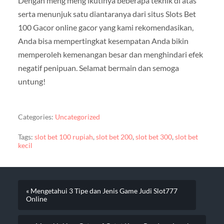
Dengan meng meng ikutinya beberapa teknik di atas
serta menunjuk satu diantaranya dari situs Slots Bet
100 Gacor online gacor yang kami rekomendasikan,
Anda bisa mempertingkat kesempatan Anda bikin
memperoleh kemenangan besar dan menghindari efek
negatif penipuan. Selamat bermain dan semoga
untung!
Categories:
Uncategorized
Tags:
slot bet 100 rupiah
,
slot bet 200
,
slot bet 300
,
slot bet
kecil
« Mengetahui 3 Tipe dan Jenis Game Judi Slot777
Online