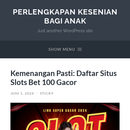
PERLENGKAPAN KESENIAN
BAGI ANAK
Just another WordPress site
SHOW MENU
Kemenangan Pasti: Daftar Situs
Slots Bet 100 Gacor
JUNI 1, 2024
/
STICKY