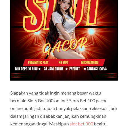
Siapakah yang tidak ingin menang besar waktu
bermain Slots Bet 100 online? Slots Bet 100 gacor
online udah jadi tujuan banyak pelaksana eksekusi judi
dalam jaringan disebabkan janjikan kemungkinan
kemenangan tinggi. Meskipun
slot bet 300
begitu,