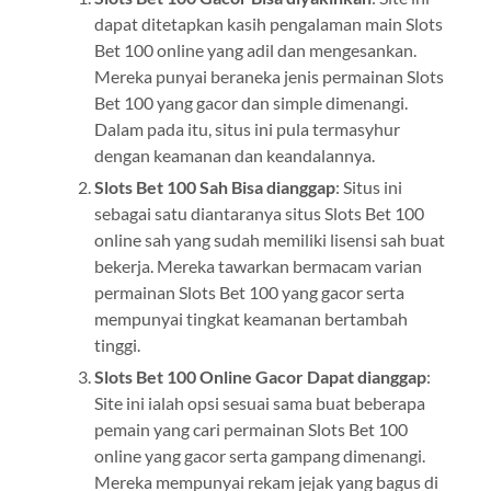
dapat ditetapkan kasih pengalaman main Slots
Bet 100 online yang adil dan mengesankan.
Mereka punyai beraneka jenis permainan Slots
Bet 100 yang gacor dan simple dimenangi.
Dalam pada itu, situs ini pula termasyhur
dengan keamanan dan keandalannya.
Slots Bet 100 Sah Bisa dianggap
: Situs ini
sebagai satu diantaranya situs Slots Bet 100
online sah yang sudah memiliki lisensi sah buat
bekerja. Mereka tawarkan bermacam varian
permainan Slots Bet 100 yang gacor serta
mempunyai tingkat keamanan bertambah
tinggi.
Slots Bet 100 Online Gacor Dapat dianggap
:
Site ini ialah opsi sesuai sama buat beberapa
pemain yang cari permainan Slots Bet 100
online yang gacor serta gampang dimenangi.
Mereka mempunyai rekam jejak yang bagus di