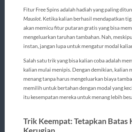
Fitur Free Spins adalah hadiah yang paling di
Mauslot
. Ketika kalian berhasil mendapatkan tiga
akan memicu fitur putaran gratis yang bisa me
mengeluarkan taruhan tambahan. Nah, meskipun f
instan, jangan lupa untuk mengatur modal kalian
Salah satu trik yang bisa kalian coba adalah me
kalian mulai menipis. Dengan demikian, kalian
menang tanpa harus mengeluarkan biaya tamba
memilih untuk bertahan dengan modal yang keci
itu kesempatan mereka untuk menang lebih besa
Trik Keempat: Tetapkan Batas
Kerugian