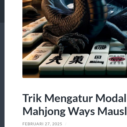
Trik Mengatur Modal
Mahjong Ways Mausl
FEBRUARI 27, 2025
/