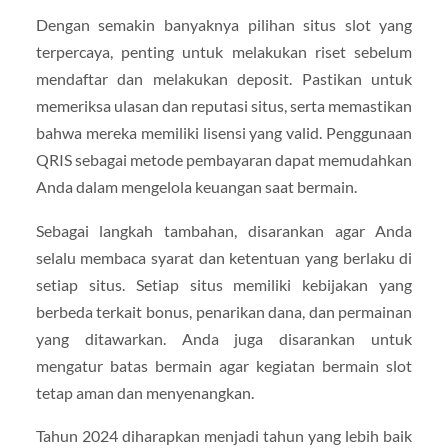
Dengan semakin banyaknya pilihan situs slot yang
terpercaya, penting untuk melakukan riset sebelum
mendaftar dan melakukan deposit. Pastikan untuk
memeriksa ulasan dan reputasi situs, serta memastikan
bahwa mereka memiliki lisensi yang valid. Penggunaan
QRIS sebagai metode pembayaran dapat memudahkan
Anda dalam mengelola keuangan saat bermain.
Sebagai langkah tambahan, disarankan agar Anda
selalu membaca syarat dan ketentuan yang berlaku di
setiap situs. Setiap situs memiliki kebijakan yang
berbeda terkait bonus, penarikan dana, dan permainan
yang ditawarkan. Anda juga disarankan untuk
mengatur batas bermain agar kegiatan bermain slot
tetap aman dan menyenangkan.
Tahun 2024 diharapkan menjadi tahun yang lebih baik