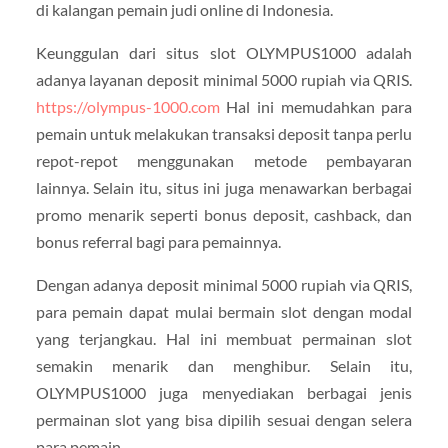
di kalangan pemain judi online di Indonesia.
Keunggulan dari situs slot OLYMPUS1000 adalah
adanya layanan deposit minimal 5000 rupiah via QRIS.
https://olympus-1000.com
Hal ini memudahkan para
pemain untuk melakukan transaksi deposit tanpa perlu
repot-repot menggunakan metode pembayaran
lainnya. Selain itu, situs ini juga menawarkan berbagai
promo menarik seperti bonus deposit, cashback, dan
bonus referral bagi para pemainnya.
Dengan adanya deposit minimal 5000 rupiah via QRIS,
para pemain dapat mulai bermain slot dengan modal
yang terjangkau. Hal ini membuat permainan slot
semakin menarik dan menghibur. Selain itu,
OLYMPUS1000 juga menyediakan berbagai jenis
permainan slot yang bisa dipilih sesuai dengan selera
para pemain.