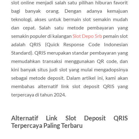
slot online menjadi salah satu pilihan hiburan favorit
bagi banyak orang. Dengan adanya kemajuan
teknologi, akses untuk bermain slot semakin mudah
dan cepat. Salah satu metode pembayaran yang
semakin populer di kalangan
Slot Depo 5rb
pemain slot
adalah QRIS (Quick Response Code Indonesian
Standard). QRIS merupakan standar pembayaran yang
memudahkan transaksi menggunakan QR code, dan
kini banyak situs judi slot yang mulai mengadopsinya
sebagai metode deposit. Dalam artikel ini, kami akan
membahas alternatif link slot deposit QRIS yang
terpercaya di tahun 2024.
Alternatif Link Slot Deposit QRIS
Terpercaya Paling Terbaru