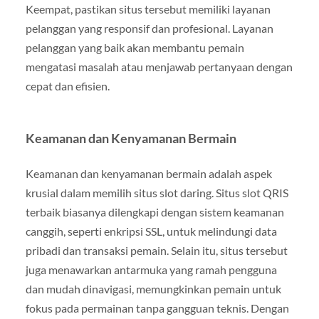
Keempat, pastikan situs tersebut memiliki layanan
pelanggan yang responsif dan profesional. Layanan
pelanggan yang baik akan membantu pemain
mengatasi masalah atau menjawab pertanyaan dengan
cepat dan efisien.
Keamanan dan Kenyamanan Bermain
Keamanan dan kenyamanan bermain adalah aspek
krusial dalam memilih situs slot daring. Situs slot QRIS
terbaik biasanya dilengkapi dengan sistem keamanan
canggih, seperti enkripsi SSL, untuk melindungi data
pribadi dan transaksi pemain. Selain itu, situs tersebut
juga menawarkan antarmuka yang ramah pengguna
dan mudah dinavigasi, memungkinkan pemain untuk
fokus pada permainan tanpa gangguan teknis. Dengan