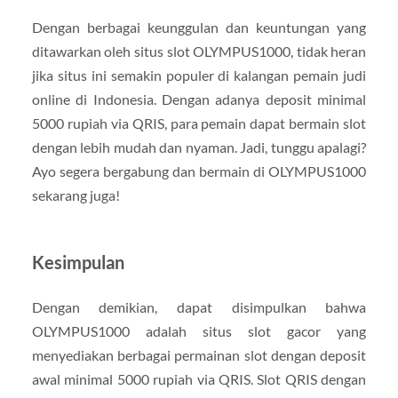
Dengan berbagai keunggulan dan keuntungan yang
ditawarkan oleh situs slot OLYMPUS1000, tidak heran
jika situs ini semakin populer di kalangan pemain judi
online di Indonesia. Dengan adanya deposit minimal
5000 rupiah via QRIS, para pemain dapat bermain slot
dengan lebih mudah dan nyaman. Jadi, tunggu apalagi?
Ayo segera bergabung dan bermain di OLYMPUS1000
sekarang juga!
Kesimpulan
Dengan demikian, dapat disimpulkan bahwa
OLYMPUS1000 adalah situs slot gacor yang
menyediakan berbagai permainan slot dengan deposit
awal minimal 5000 rupiah via QRIS. Slot QRIS dengan