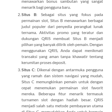
menawarkan bonus sambutan yang sangat
menarik bagi pengguna baru.
Situs B
: Sebagai situs yang fokus pada
permainan slot, Situs B menawarkan berbagai
judul populer dari penyedia perangkat lunak
ternama. Aktivitas promo yang teratur dan
dukungan QRIS membuat Situs B menjadi
pilihan yang banyak dilirik oleh pemain. Dengan
menggunakan QRIS, Anda dapat menikmati
transaksi yang aman tanpa khawatir tentang
kerumitan proses deposit.
Situs C
: Dikenal dengan antarmuka pengguna
yang ramah dan sistem navigasi yang mudah,
Situs C memungkinkan pemain untuk dengan
cepat menemukan permainan slot favorit
mereka. Beberapa fitur menarik termasuk
turnamen slot dengan hadiah besar. QRIS
menjadi salah satu metode pembayaran utama
di Situs C, memudahkan Anda untuk bermain