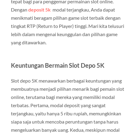
tepat bagi para penggemar permainan slot online.
Dengan
deposit 5k
modal terjangkau, Anda dapat
menikmati beragam pilihan game slot terbaik dengan
tingkat RTP (Return to Player) tinggi. Mari kita telusuri
lebih dalam mengenai keunggulan dan pilihan game
yang ditawarkan.
Keuntungan Bermain Slot Depo 5K
Slot depo 5K menawarkan berbagai keuntungan yang
membuatnya menjadi pilihan menarik bagi pemain slot
online, terutama bagi mereka yang memiliki modal
terbatas. Pertama, modal deposit yang sangat
terjangkau, yaitu hanya 5 ribu rupiah, memungkinkan
siapa saja untuk mencoba peruntungan tanpa harus
mengeluarkan banyak uang. Kedua, meskipun modal