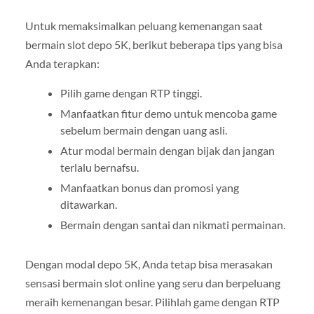
Untuk memaksimalkan peluang kemenangan saat
bermain slot depo 5K, berikut beberapa tips yang bisa
Anda terapkan:
Pilih game dengan RTP tinggi.
Manfaatkan fitur demo untuk mencoba game
sebelum bermain dengan uang asli.
Atur modal bermain dengan bijak dan jangan
terlalu bernafsu.
Manfaatkan bonus dan promosi yang
ditawarkan.
Bermain dengan santai dan nikmati permainan.
Dengan modal depo 5K, Anda tetap bisa merasakan
sensasi bermain slot online yang seru dan berpeluang
meraih kemenangan besar. Pilihlah game dengan RTP