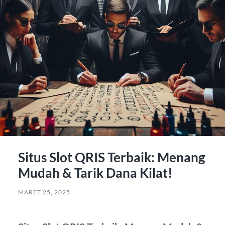
Situs Slot QRIS Terbaik: Menang
Mudah & Tarik Dana Kilat!
MARET 25, 2025