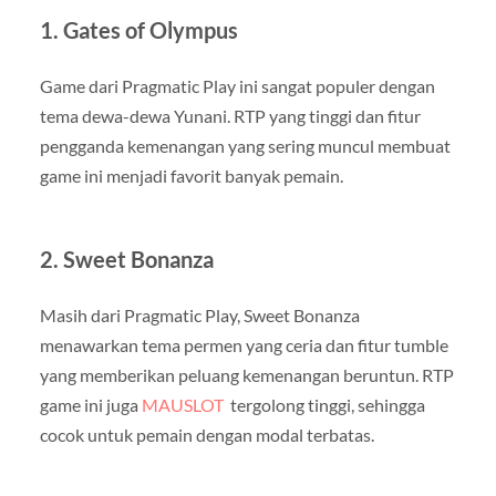
1. Gates of Olympus
Game dari Pragmatic Play ini sangat populer dengan
tema dewa-dewa Yunani. RTP yang tinggi dan fitur
pengganda kemenangan yang sering muncul membuat
game ini menjadi favorit banyak pemain.
2. Sweet Bonanza
Masih dari Pragmatic Play, Sweet Bonanza
menawarkan tema permen yang ceria dan fitur tumble
yang memberikan peluang kemenangan beruntun. RTP
game ini juga
MAUSLOT
tergolong tinggi, sehingga
cocok untuk pemain dengan modal terbatas.