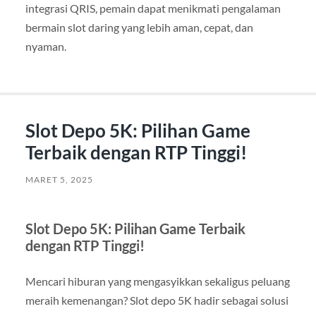
integrasi QRIS, pemain dapat menikmati pengalaman
bermain slot daring yang lebih aman, cepat, dan
nyaman.
Slot Depo 5K: Pilihan Game
Terbaik dengan RTP Tinggi!
MARET 5, 2025
Slot Depo 5K: Pilihan Game Terbaik
dengan RTP Tinggi!
Mencari hiburan yang mengasyikkan sekaligus peluang
meraih kemenangan? Slot depo 5K hadir sebagai solusi