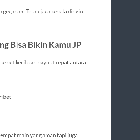
 gegabah. Tetap jaga kepala dingin
ang Bisa Bikin Kamu JP
ke bet kecil dan payout cepat antara
h
ribet
 tempat main yang aman tapi juga