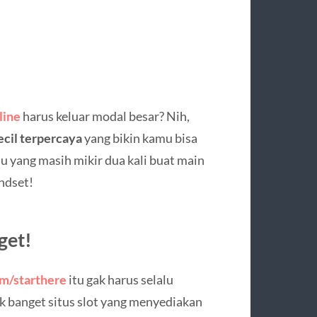
line
harus keluar modal besar? Nih,
kecil terpercaya
yang bikin kamu bisa
mu yang masih mikir dua kali buat main
ndset!
get!
m/starthere
itu gak harus selalu
k banget situs slot yang menyediakan