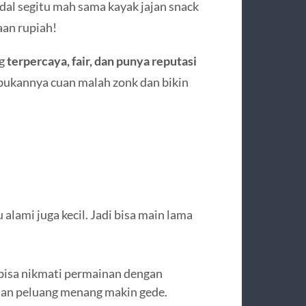
dal segitu mah sama kayak jajan snack
aan rupiah!
ng
terpercaya, fair, dan punya reputasi
ti bukannya cuan malah zonk dan bikin
alami juga kecil. Jadi bisa main lama
 bisa nikmati permainan dengan
s dan peluang menang makin gede.