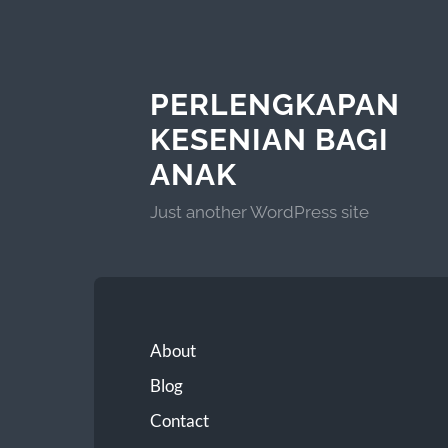
PERLENGKAPAN
KESENIAN BAGI
ANAK
Just another WordPress site
About
Blog
Contact