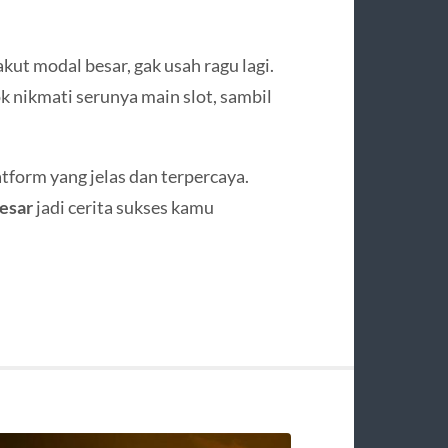
kut modal besar, gak usah ragu lagi.
ok nikmati serunya main slot, sambil
atform yang jelas dan terpercaya.
esar
jadi cerita sukses kamu