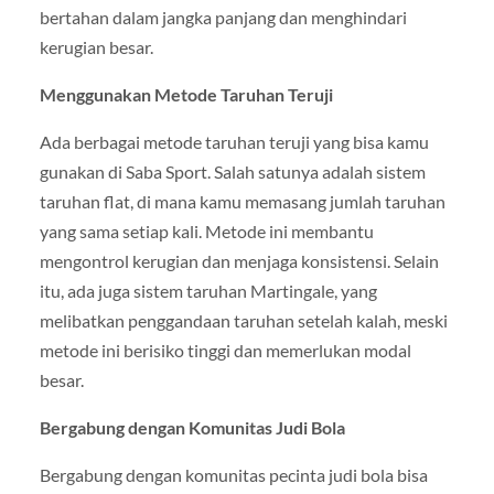
bertahan dalam jangka panjang dan menghindari
kerugian besar.
Menggunakan Metode Taruhan Teruji
Ada berbagai metode taruhan teruji yang bisa kamu
gunakan di Saba Sport. Salah satunya adalah sistem
taruhan flat, di mana kamu memasang jumlah taruhan
yang sama setiap kali. Metode ini membantu
mengontrol kerugian dan menjaga konsistensi. Selain
itu, ada juga sistem taruhan Martingale, yang
melibatkan penggandaan taruhan setelah kalah, meski
metode ini berisiko tinggi dan memerlukan modal
besar.
Bergabung dengan Komunitas Judi Bola
Bergabung dengan komunitas pecinta judi bola bisa