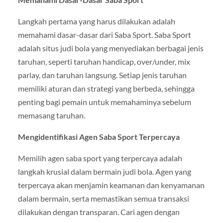
Langkah pertama yang harus dilakukan adalah
memahami dasar-dasar dari Saba Sport. Saba Sport
adalah situs judi bola yang menyediakan berbagai jenis
taruhan, seperti taruhan handicap, over/under, mix
parlay, dan taruhan langsung. Setiap jenis taruhan
memiliki aturan dan strategi yang berbeda, sehingga
penting bagi pemain untuk memahaminya sebelum
memasang taruhan.
Mengidentifikasi Agen Saba Sport Terpercaya
Memilih agen saba sport yang terpercaya adalah
langkah krusial dalam bermain judi bola. Agen yang
terpercaya akan menjamin keamanan dan kenyamanan
dalam bermain, serta memastikan semua transaksi
dilakukan dengan transparan. Cari agen dengan