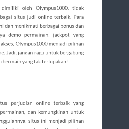
dimiliki oleh Olympus1000, tidak
bagai situs judi online terbaik. Para
ni dan menikmati berbagai bonus dan
ya demo permainan, jackpot yang
diakses, Olympus1000 menjadi pilihan
ne. Jadi, jangan ragu untuk bergabung
bermain yang tak terlupakan!
us perjudian online terbaik yang
permainan, dan kemungkinan untuk
nggulannya, situs ini menjadi pilihan