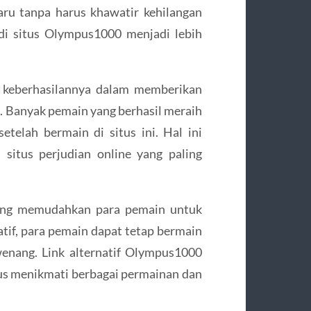
ru tanpa harus khawatir kehilangan
di situs Olympus1000 menjadi lebih
n keberhasilannya dalam memberikan
 Banyak pemain yang berhasil meraih
telah bermain di situs ini. Hal ini
situs perjudian online yang paling
 yang memudahkan para pemain untuk
atif, para pemain dapat tetap bermain
wenang. Link alternatif Olympus1000
us menikmati berbagai permainan dan