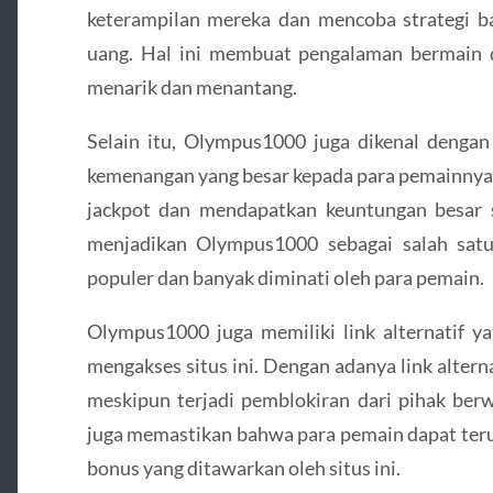
keterampilan mereka dan mencoba strategi ba
uang. Hal ini membuat pengalaman bermain 
menarik dan menantang.
Selain itu, Olympus1000 juga dikenal denga
kemenangan yang besar kepada para pemainnya.
jackpot dan mendapatkan keuntungan besar se
menjadikan Olympus1000 sebagai salah satu 
populer dan banyak diminati oleh para pemain.
Olympus1000 juga memiliki link alternatif
mengakses situs ini. Dengan adanya link altern
meskipun terjadi pemblokiran dari pihak ber
juga memastikan bahwa para pemain dapat ter
bonus yang ditawarkan oleh situs ini.