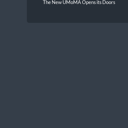
The New UMoMA Opens its Doors