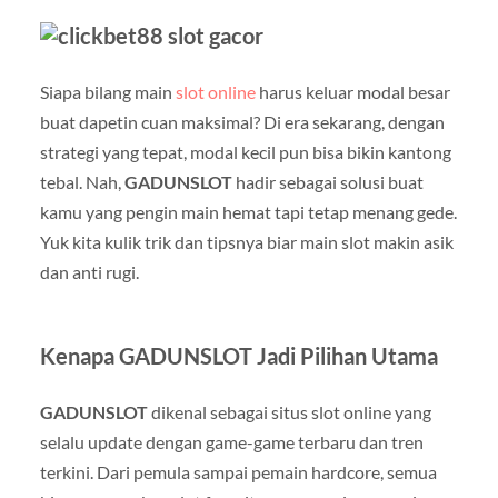
Siapa bilang main
slot online
harus keluar modal besar
buat dapetin cuan maksimal? Di era sekarang, dengan
strategi yang tepat, modal kecil pun bisa bikin kantong
tebal. Nah,
GADUNSLOT
hadir sebagai solusi buat
kamu yang pengin main hemat tapi tetap menang gede.
Yuk kita kulik trik dan tipsnya biar main slot makin asik
dan anti rugi.
Kenapa GADUNSLOT Jadi Pilihan Utama
GADUNSLOT
dikenal sebagai situs slot online yang
selalu update dengan game-game terbaru dan tren
terkini. Dari pemula sampai pemain hardcore, semua