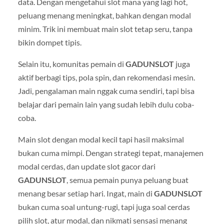
data. Dengan mengetahui slot mana yang lagi hot,
peluang menang meningkat, bahkan dengan modal
minim. Trik ini membuat main slot tetap seru, tanpa
bikin dompet tipis.
Selain itu, komunitas pemain di
GADUNSLOT
juga
aktif berbagi tips, pola spin, dan rekomendasi mesin.
Jadi, pengalaman main nggak cuma sendiri, tapi bisa
belajar dari pemain lain yang sudah lebih dulu coba-
coba.
Main slot dengan modal kecil tapi hasil maksimal
bukan cuma mimpi. Dengan strategi tepat, manajemen
modal cerdas, dan update slot gacor dari
GADUNSLOT
, semua pemain punya peluang buat
menang besar setiap hari. Ingat, main di
GADUNSLOT
bukan cuma soal untung-rugi, tapi juga soal cerdas
pilih slot, atur modal, dan nikmati sensasi menang