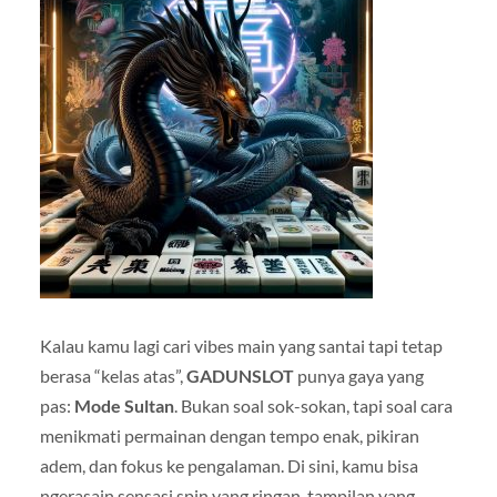
Kalau kamu lagi cari vibes main yang santai tapi tetap
berasa “kelas atas”,
GADUNSLOT
punya gaya yang
pas:
Mode Sultan
. Bukan soal sok-sokan, tapi soal cara
menikmati permainan dengan tempo enak, pikiran
adem, dan fokus ke pengalaman. Di sini, kamu bisa
ngerasain sensasi spin yang ringan, tampilan yang