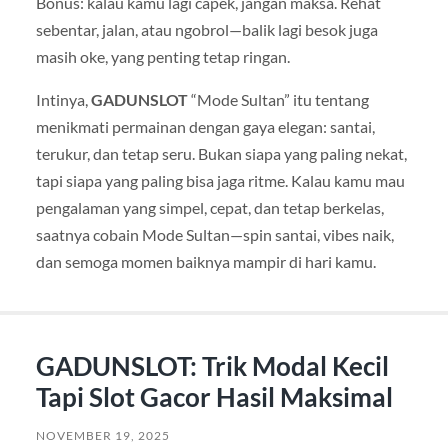
Bonus: kalau kamu lagi capek, jangan maksa. Rehat
sebentar, jalan, atau ngobrol—balik lagi besok juga
masih oke, yang penting tetap ringan.
Intinya,
GADUNSLOT
“Mode Sultan” itu tentang
menikmati permainan dengan gaya elegan: santai,
terukur, dan tetap seru. Bukan siapa yang paling nekat,
tapi siapa yang paling bisa jaga ritme. Kalau kamu mau
pengalaman yang simpel, cepat, dan tetap berkelas,
saatnya cobain Mode Sultan—spin santai, vibes naik,
dan semoga momen baiknya mampir di hari kamu.
GADUNSLOT: Trik Modal Kecil
Tapi Slot Gacor Hasil Maksimal
NOVEMBER 19, 2025