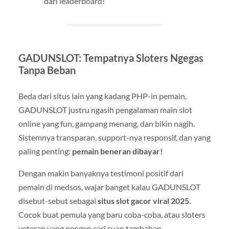
dari leaderboard!
GADUNSLOT: Tempatnya Sloters Ngegas
Tanpa Beban
Beda dari situs lain yang kadang PHP-in pemain,
GADUNSLOT justru ngasih pengalaman main slot
online yang fun, gampang menang, dan bikin nagih.
Sistemnya transparan, support-nya responsif, dan yang
paling penting:
pemain beneran dibayar!
Dengan makin banyaknya testimoni positif dari
pemain di medsos, wajar banget kalau GADUNSLOT
disebut-sebut sebagai
situs slot gacor viral 2025
.
Cocok buat pemula yang baru coba-coba, atau sloters
veteran yang pengen cari cuan tambahan.