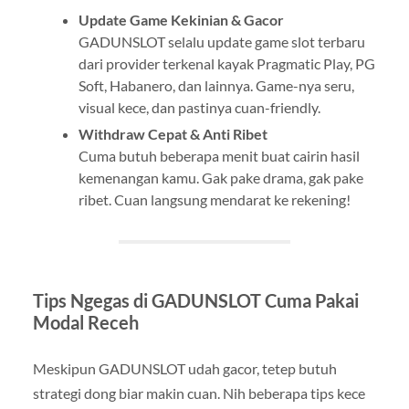
Update Game Kekinian & Gacor
GADUNSLOT selalu update game slot terbaru
dari provider terkenal kayak Pragmatic Play, PG
Soft, Habanero, dan lainnya. Game-nya seru,
visual kece, dan pastinya cuan-friendly.
Withdraw Cepat & Anti Ribet
Cuma butuh beberapa menit buat cairin hasil
kemenangan kamu. Gak pake drama, gak pake
ribet. Cuan langsung mendarat ke rekening!
Tips Ngegas di GADUNSLOT Cuma Pakai
Modal Receh
Meskipun GADUNSLOT udah gacor, tetep butuh
strategi dong biar makin cuan. Nih beberapa tips kece