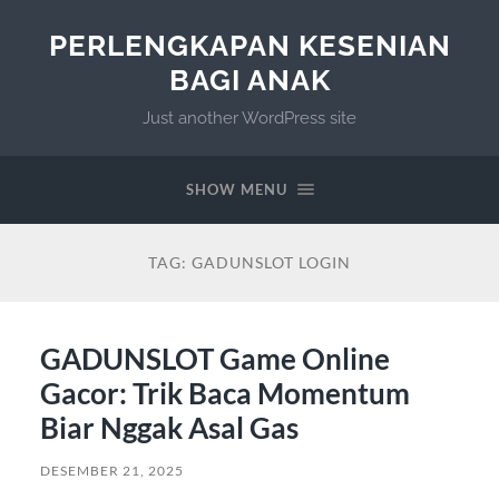
PERLENGKAPAN KESENIAN
BAGI ANAK
Just another WordPress site
SHOW MENU
TAG:
GADUNSLOT LOGIN
GADUNSLOT Game Online
Gacor: Trik Baca Momentum
Biar Nggak Asal Gas
DESEMBER 21, 2025