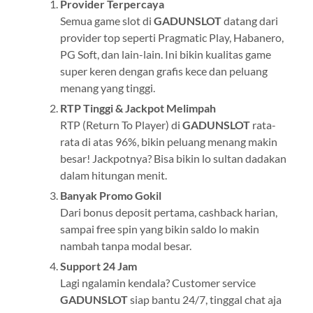
Provider Terpercaya
Semua game slot di
GADUNSLOT
datang dari
provider top seperti Pragmatic Play, Habanero,
PG Soft, dan lain-lain. Ini bikin kualitas game
super keren dengan grafis kece dan peluang
menang yang tinggi.
RTP Tinggi & Jackpot Melimpah
RTP (Return To Player) di
GADUNSLOT
rata-
rata di atas 96%, bikin peluang menang makin
besar! Jackpotnya? Bisa bikin lo sultan dadakan
dalam hitungan menit.
Banyak Promo Gokil
Dari bonus deposit pertama, cashback harian,
sampai free spin yang bikin saldo lo makin
nambah tanpa modal besar.
Support 24 Jam
Lagi ngalamin kendala? Customer service
GADUNSLOT
siap bantu 24/7, tinggal chat aja