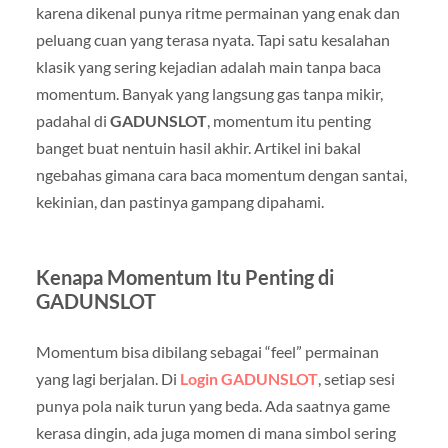
karena dikenal punya ritme permainan yang enak dan
peluang cuan yang terasa nyata. Tapi satu kesalahan
klasik yang sering kejadian adalah main tanpa baca
momentum. Banyak yang langsung gas tanpa mikir,
padahal di
GADUNSLOT
, momentum itu penting
banget buat nentuin hasil akhir. Artikel ini bakal
ngebahas gimana cara baca momentum dengan santai,
kekinian, dan pastinya gampang dipahami.
Kenapa Momentum Itu Penting di
GADUNSLOT
Momentum bisa dibilang sebagai “feel” permainan
yang lagi berjalan. Di
Login GADUNSLOT
, setiap sesi
punya pola naik turun yang beda. Ada saatnya game
kerasa dingin, ada juga momen di mana simbol sering