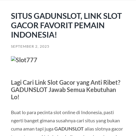
SITUS GADUNSLOT, LINK SLOT
GACOR FAVORIT PEMAIN
INDONESIA!
SEPTEMBER 2, 2025
Lagi Cari Link Slot Gacor yang Anti Ribet?
GADUNSLOT Jawab Semua Kebutuhan
Lo!
Buat lo para pecinta slot online di Indonesia, pasti
ngerti banget gimana susahnya cari situs yang bukan
cuma aman tapi juga
GADUNSLOT
alias slotnya gacor