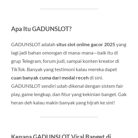
Apa Itu GADUNSLOT?
GADUNSLOT adalah
situs slot online gacor 2025
yang
lagi jadi bahan omongan di mana-mana—baik itu di
grup Telegram, forum judi, sampai konten kreator di
TikTok. Banyak yang testimoni kalau mereka dapet
cuan banyak cuma dari modal receh
di sini.
GADUNSLOT sendiri udah dikenal dengan sistem fair
play, game lengkap, dan fitur yang kekinian banget. Gak
heran deh kalau makin banyak yang hijrah ke sini!
Kenapa GADUNSLOT Viral Banget di