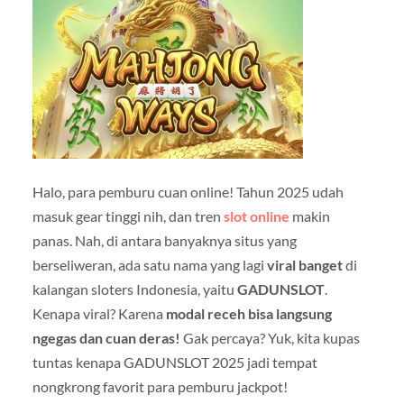
Halo, para pemburu cuan online! Tahun 2025 udah
masuk gear tinggi nih, dan tren
slot online
makin
panas. Nah, di antara banyaknya situs yang
berseliweran, ada satu nama yang lagi
viral banget
di
kalangan sloters Indonesia, yaitu
GADUNSLOT
.
Kenapa viral? Karena
modal receh bisa langsung
ngegas dan cuan deras!
Gak percaya? Yuk, kita kupas
tuntas kenapa GADUNSLOT 2025 jadi tempat
nongkrong favorit para pemburu jackpot!