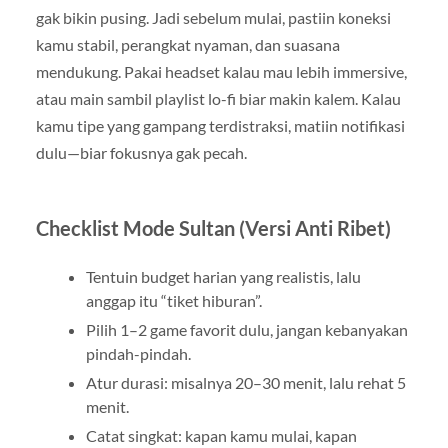
gak bikin pusing. Jadi sebelum mulai, pastiin koneksi
kamu stabil, perangkat nyaman, dan suasana
mendukung. Pakai headset kalau mau lebih immersive,
atau main sambil playlist lo-fi biar makin kalem. Kalau
kamu tipe yang gampang terdistraksi, matiin notifikasi
dulu—biar fokusnya gak pecah.
Checklist Mode Sultan (Versi Anti Ribet)
Tentuin budget harian yang realistis, lalu
anggap itu “tiket hiburan”.
Pilih 1–2 game favorit dulu, jangan kebanyakan
pindah-pindah.
Atur durasi: misalnya 20–30 menit, lalu rehat 5
menit.
Catat singkat: kapan kamu mulai, kapan