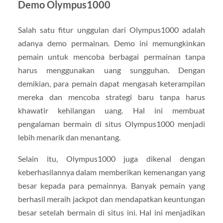
Demo Olympus1000
Salah satu fitur unggulan dari Olympus1000 adalah
adanya demo permainan. Demo ini memungkinkan
pemain untuk mencoba berbagai permainan tanpa
harus menggunakan uang sungguhan. Dengan
demikian, para pemain dapat mengasah keterampilan
mereka dan mencoba strategi baru tanpa harus
khawatir kehilangan uang. Hal ini membuat
pengalaman bermain di situs Olympus1000 menjadi
lebih menarik dan menantang.
Selain itu, Olympus1000 juga dikenal dengan
keberhasilannya dalam memberikan kemenangan yang
besar kepada para pemainnya. Banyak pemain yang
berhasil meraih jackpot dan mendapatkan keuntungan
besar setelah bermain di situs ini. Hal ini menjadikan