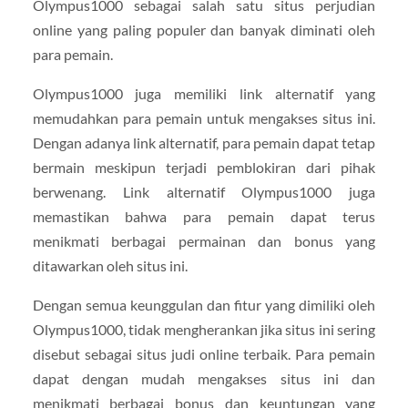
Olympus1000 sebagai salah satu situs perjudian
online yang paling populer dan banyak diminati oleh
para pemain.
Olympus1000 juga memiliki link alternatif yang
memudahkan para pemain untuk mengakses situs ini.
Dengan adanya link alternatif, para pemain dapat tetap
bermain meskipun terjadi pemblokiran dari pihak
berwenang. Link alternatif Olympus1000 juga
memastikan bahwa para pemain dapat terus
menikmati berbagai permainan dan bonus yang
ditawarkan oleh situs ini.
Dengan semua keunggulan dan fitur yang dimiliki oleh
Olympus1000, tidak mengherankan jika situs ini sering
disebut sebagai situs judi online terbaik. Para pemain
dapat dengan mudah mengakses situs ini dan
menikmati berbagai bonus dan keuntungan yang