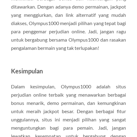
ditawarkan. Dengan adanya demo permainan, jackpot
yang menggiurkan, dan link alternatif yang mudah
diakses, Olympus1000 menjadi pilihan yang tepat bagi
para penggemar perjudian online. Jadi, jangan ragu
untuk bergabung bersama Olympus1000 dan rasakan
pengalaman bermain yang tak terlupakan!
Kesimpulan
Dalam kesimpulan, Olympus1000 adalah situs
perjudian online terbaik yang menawarkan berbagai
bonus menarik, demo permainan, dan kemungkinan
untuk meraih jackpot besar. Dengan berbagai fitur
unggulannya, situs ini menjadi pilihan yang sangat
menguntungkan bagi para pemain. Jadi, jangan
lewatkan kesempatan untuk bergabung dengan