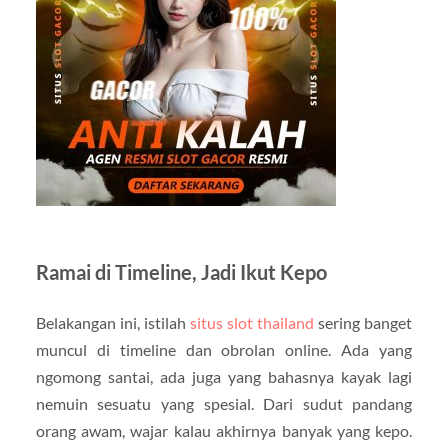
Ramai di Timeline, Jadi Ikut Kepo
Belakangan ini, istilah
situs slot thailand
sering banget
muncul di timeline dan obrolan online. Ada yang
ngomong santai, ada juga yang bahasnya kayak lagi
nemuin sesuatu yang spesial. Dari sudut pandang
orang awam, wajar kalau akhirnya banyak yang kepo.