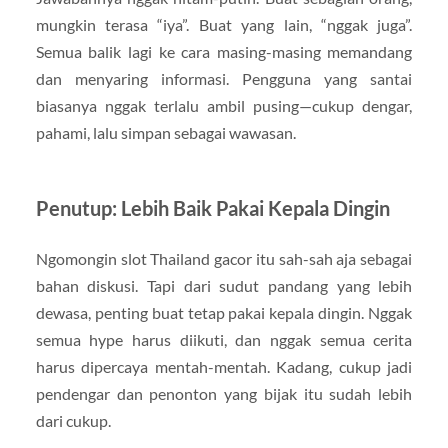
mungkin terasa “iya”. Buat yang lain, “nggak juga”.
Semua balik lagi ke cara masing-masing memandang
dan menyaring informasi. Pengguna yang santai
biasanya nggak terlalu ambil pusing—cukup dengar,
pahami, lalu simpan sebagai wawasan.
Penutup: Lebih Baik Pakai Kepala Dingin
Ngomongin slot Thailand gacor itu sah-sah aja sebagai
bahan diskusi. Tapi dari sudut pandang yang lebih
dewasa, penting buat tetap pakai kepala dingin. Nggak
semua hype harus diikuti, dan nggak semua cerita
harus dipercaya mentah-mentah. Kadang, cukup jadi
pendengar dan penonton yang bijak itu sudah lebih
dari cukup.