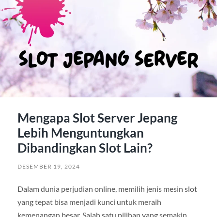
Mengapa Slot Server Jepang
Lebih Menguntungkan
Dibandingkan Slot Lain?
DESEMBER 19, 2024
Dalam dunia perjudian online, memilih jenis mesin slot
yang tepat bisa menjadi kunci untuk meraih
kemenangan besar. Salah satu pilihan yang semakin