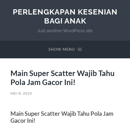
PERLENGKAPAN KESENIAN
BAGI ANAK
Just another WordPress site
SHOW MENU
Main Super Scatter Wajib Tahu
Pola Jam Gacor Ini!
MEI 8, 2025
Main Super Scatter Wajib Tahu Pola Jam
Gacor Ini!