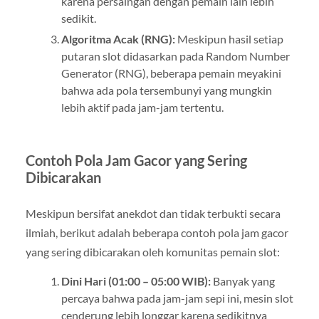
karena persaingan dengan pemain lain lebih
sedikit.
Algoritma Acak (RNG):
Meskipun hasil setiap
putaran slot didasarkan pada Random Number
Generator (RNG), beberapa pemain meyakini
bahwa ada pola tersembunyi yang mungkin
lebih aktif pada jam-jam tertentu.
Contoh Pola Jam Gacor yang Sering
Dibicarakan
Meskipun bersifat anekdot dan tidak terbukti secara
ilmiah, berikut adalah beberapa contoh pola jam gacor
yang sering dibicarakan oleh komunitas pemain slot:
Dini Hari (01:00 – 05:00 WIB):
Banyak yang
percaya bahwa pada jam-jam sepi ini, mesin slot
cenderung lebih longgar karena sedikitnya