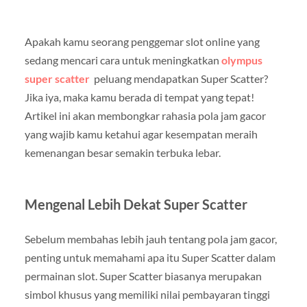
Apakah kamu seorang penggemar slot online yang
sedang mencari cara untuk meningkatkan
olympus
super scatter
peluang mendapatkan Super Scatter?
Jika iya, maka kamu berada di tempat yang tepat!
Artikel ini akan membongkar rahasia pola jam gacor
yang wajib kamu ketahui agar kesempatan meraih
kemenangan besar semakin terbuka lebar.
Mengenal Lebih Dekat Super Scatter
Sebelum membahas lebih jauh tentang pola jam gacor,
penting untuk memahami apa itu Super Scatter dalam
permainan slot. Super Scatter biasanya merupakan
simbol khusus yang memiliki nilai pembayaran tinggi