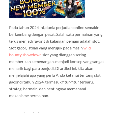
Pada tahun 2024 ini, dunia perjudian online semakin
berkembang dengan pesat. Salah satu permainan yang
terus menjadi favorit di kalangan pemain adalah slot.
Slot gacor, istilah yang merujuk pada mesin
wild
bounty showdown
slot yang dianggap sering
memberikan kemenangan, menjadi konsep yang sangat
menarik bagi para penjudi. Di artikel ini, kita akan
menjelajahi apa yang perlu Anda ketahui tentang slot
gacor di tahun 2024, termasuk fitur-fitur terbaru,
strategi bermain, dan pentingnya memahami
mekanisme permainan.