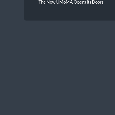
The New UMoMA Opens its Doors