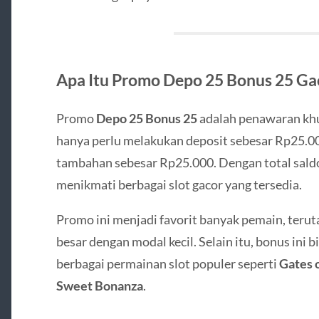
Apa Itu Promo Depo 25 Bonus 25 Ga
Promo
Depo 25 Bonus 25
adalah penawaran kh
hanya perlu melakukan deposit sebesar Rp25.
tambahan sebesar Rp25.000. Dengan total sald
menikmati berbagai slot gacor yang tersedia.
Promo ini menjadi favorit banyak pemain, ter
besar dengan modal kecil. Selain itu, bonus ini
berbagai permainan slot populer seperti
Gates 
Sweet Bonanza
.