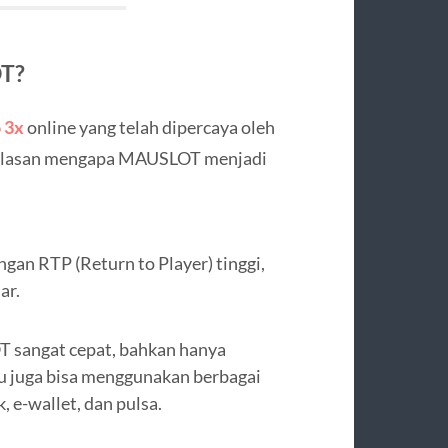
OT?
 3x
online yang telah dipercaya oleh
a alasan mengapa MAUSLOT menjadi
an RTP (Return to Player) tinggi,
ar.
 sangat cepat, bahkan hanya
 juga bisa menggunakan berbagai
 e-wallet, dan pulsa.