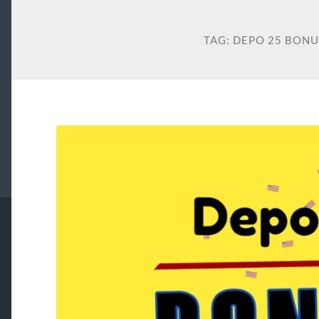
TAG:
DEPO 25 BONU